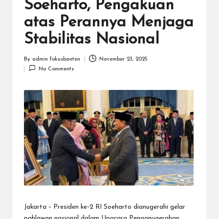
N
Soeharto, Pengakuan
.C
atas Perannya Menjaga
O
Stabilitas Nasional
M
By
admin fokusbanten
November 23, 2025
Posted
No Comments
by
Jakarta – Presiden ke-2 RI Soeharto dianugerahi gelar
pahlawan nasional dalam Upacara Penganugerahan