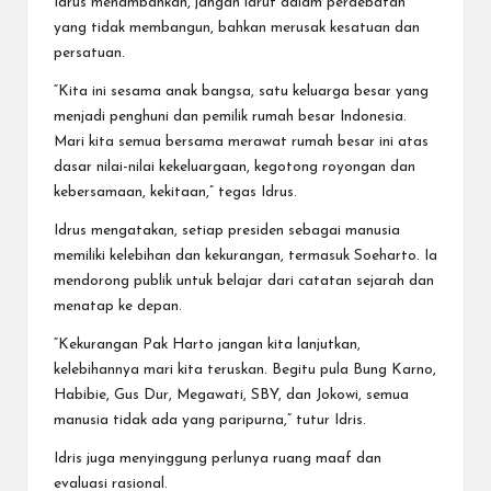
Idrus menambahkan, jangan larut dalam perdebatan
yang tidak membangun, bahkan merusak kesatuan dan
persatuan.
“Kita ini sesama anak bangsa, satu keluarga besar yang
menjadi penghuni dan pemilik rumah besar Indonesia.
Mari kita semua bersama merawat rumah besar ini atas
dasar nilai-nilai kekeluargaan, kegotong royongan dan
kebersamaan, kekitaan,” tegas Idrus.
Idrus mengatakan, setiap presiden sebagai manusia
memiliki kelebihan dan kekurangan, termasuk Soeharto. Ia
mendorong publik untuk belajar dari catatan sejarah dan
menatap ke depan.
“Kekurangan Pak Harto jangan kita lanjutkan,
kelebihannya mari kita teruskan. Begitu pula Bung Karno,
Habibie, Gus Dur, Megawati, SBY, dan Jokowi, semua
manusia tidak ada yang paripurna,” tutur Idris.
Idris juga menyinggung perlunya ruang maaf dan
evaluasi rasional.