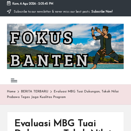
Kam, 6 Agu 2026
-
2:05:45 PM
Subscribe to our newsletter & never miss our best posts.
Subscribe Now!
Skip
to
F
content
O
K
U
S-
B
A
Home
BERITA TERBARU
Evaluasi MBG Tuai Dukungan, Tokoh Nilai
Prabowo Tegas Jaga Kualitas Program
N
T
E
Evaluasi MBG Tuai