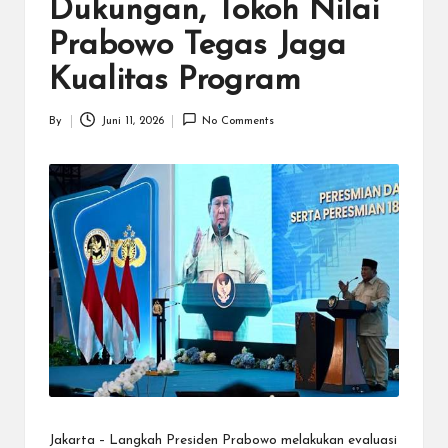
N
Dukungan, Tokoh Nilai
.C
Prabowo Tegas Jaga
O
Kualitas Program
M
By
Juni 11, 2026
No Comments
Posted
by
Jakarta – Langkah Presiden Prabowo melakukan evaluasi