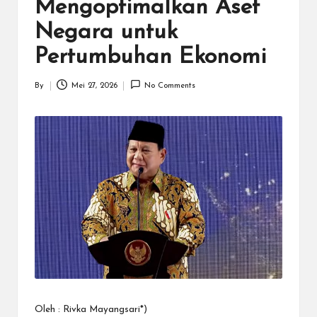
N
Mengoptimalkan Aset
.C
Negara untuk
O
Pertumbuhan Ekonomi
M
By
Mei 27, 2026
No Comments
Posted
by
Oleh : Rivka Mayangsari*)