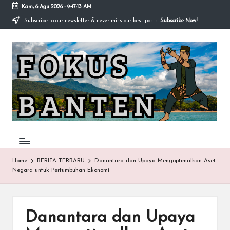
Kam, 6 Agu 2026
-
9:47:14 AM
Subscribe to our newsletter & never miss our best posts.
Subscribe Now!
Skip
to
F
content
O
K
U
S-
B
A
Home
BERITA TERBARU
Danantara dan Upaya Mengoptimalkan Aset
Negara untuk Pertumbuhan Ekonomi
N
T
E
Danantara dan Upaya