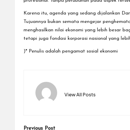
profesional. Tanpa perubahan pada aspek terseb
Karena itu, agenda yang sedang dijalankan 
Tujuannya bukan semata mengejar penghematan 
menghasilkan nilai ekonomi yang lebih besar bagi
tetapi juga fondasi korporasi nasional yang l
)* Penulis adalah pengamat sosial ekonomi
View All Posts
Post
Previous Post