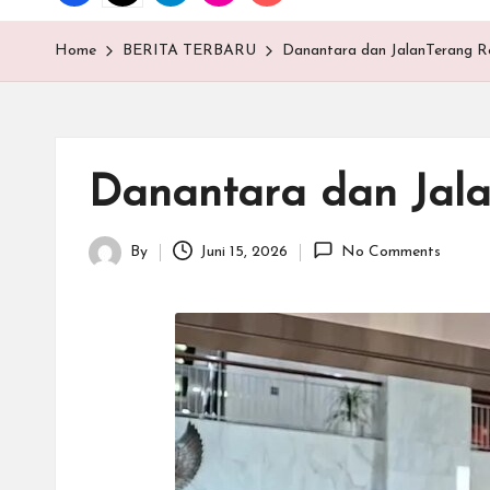
T
E
Home
BERITA TERBARU
Danantara dan JalanTerang R
N
.C
Danantara dan Jala
O
M
By
Juni 15, 2026
No Comments
Posted
by