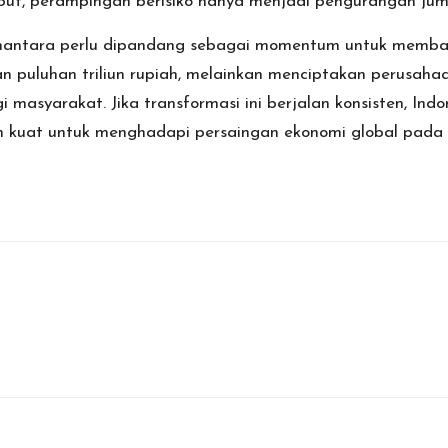
ut, perampingan berisiko hanya menjadi pengurangan jumla
Danantara perlu dipandang sebagai momentum untuk mem
puluhan triliun rupiah, melainkan menciptakan perusahaa
 masyarakat. Jika transformasi ini berjalan konsisten, Indo
ebih kuat untuk menghadapi persaingan ekonomi global pad