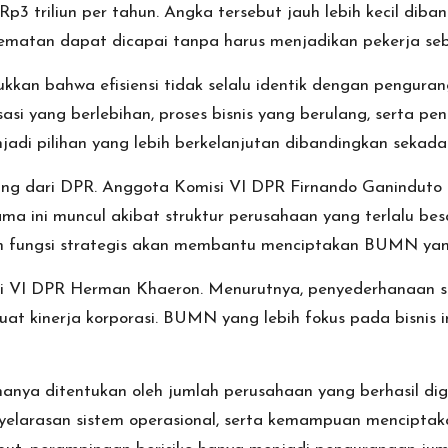
p3 triliun per tahun. Angka tersebut jauh lebih kecil diban
ematan dapat dicapai tanpa harus menjadikan pekerja seba
ukkan bahwa efisiensi tidak selalu identik dengan pengur
asi yang berlebihan, proses bisnis yang berulang, serta pe
njadi pilihan yang lebih berkelanjutan dibandingkan seka
ang dari DPR. Anggota Komisi VI DPR Firnando Ganinduto
ma ini muncul akibat struktur perusahaan yang terlalu bes
n fungsi strategis akan membantu menciptakan BUMN yang
i VI DPR Herman Khaeron. Menurutnya, penyederhanaan s
at kinerja korporasi. BUMN yang lebih fokus pada bisnis int
k hanya ditentukan oleh jumlah perusahaan yang berhasil d
enyelarasan sistem operasional, serta kemampuan menciptak