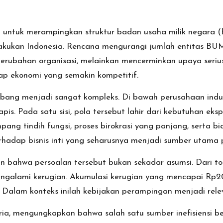
a untuk merampingkan struktur badan usaha milik negara
ilakukan Indonesia. Rencana mengurangi jumlah entitas BU
perubahan organisasi, melainkan mencerminkan upaya ser
ap ekonomi yang semakin kompetitif.
ang menjadi sangat kompleks. Di bawah perusahaan induk
is. Pada satu sisi, pola tersebut lahir dari kebutuhan eksp
ang tindih fungsi, proses birokrasi yang panjang, serta bia
rhadap bisnis inti yang seharusnya menjadi sumber utama p
ahwa persoalan tersebut bukan sekadar asumsi. Dari tota
ngalami kerugian. Akumulasi kerugian yang mencapai Rp20 
i. Dalam konteks inilah kebijakan perampingan menjadi rel
a, mengungkapkan bahwa salah satu sumber inefisiensi bera