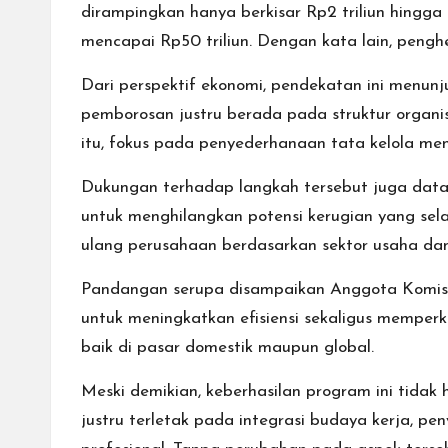
dirampingkan hanya berkisar Rp2 triliun hingga R
mencapai Rp50 triliun. Dengan kata lain, pengh
Dari perspektif ekonomi, pendekatan ini menunj
pemborosan justru berada pada struktur organis
itu, fokus pada penyederhanaan tata kelola me
Dukungan terhadap langkah tersebut juga dat
untuk menghilangkan potensi kerugian yang sela
ulang perusahaan berdasarkan sektor usaha da
Pandangan serupa disampaikan Anggota Komis
untuk meningkatkan efisiensi sekaligus memperku
baik di pasar domestik maupun global.
Meski demikian, keberhasilan program ini tida
justru terletak pada integrasi budaya kerja, p