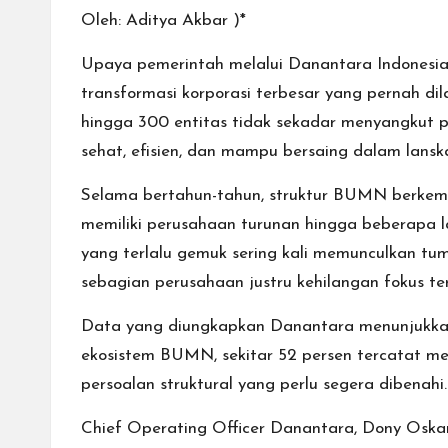
Oleh: Aditya Akbar )*
Upaya pemerintah melalui Danantara Indonesi
transformasi korporasi terbesar yang pernah d
hingga 300 entitas tidak sekadar menyangkut 
sehat, efisien, dan mampu bersaing dalam lansk
Selama bertahun-tahun, struktur BUMN berkemb
memiliki perusahaan turunan hingga beberapa lap
yang terlalu gemuk sering kali memunculkan tump
sebagian perusahaan justru kehilangan fokus te
Data yang diungkapkan Danantara menunjukkan b
ekosistem BUMN, sekitar 52 persen tercatat me
persoalan struktural yang perlu segera dibenah
Chief Operating Officer Danantara, Dony Oskari