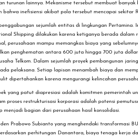
aan turunan lainnya. Mekanisme tersebut membuat banyak 
ahwa inefisiensi akibat pola tersebut mencapai sekitar Rp
enggabungan sejumlah entitas di lingkungan Pertamina. I
tional Shipping dilakukan karena ketiganya berada dalam r
rnal, perusahaan mampu memangkas biaya yang sebelumnya 
lkan penghematan antara 600 juta hingga 700 juta dollar
saha Telkom. Dalam sejumlah proyek pembangunan jaringan
pada pelaksana. Setiap lapisan menambah biaya dan memp
i sulit dipertahankan karena mengurangi kelincahan perus
aspek yang patut diapresiasi adalah komitmen pemerintah 
am proses restrukturisasi korporasi adalah potensi pemu
menjadi bagian dari perusahaan hasil konsolidasi.
siden Prabowo Subianto yang menghendaki transformasi B
Berdasarkan perhitungan Danantara, biaya tenaga kerja d