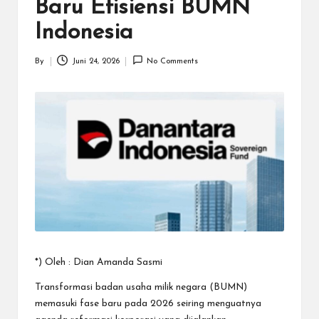
N
Baru Efisiensi BUMN
.C
Indonesia
O
By
Juni 24, 2026
No Comments
M
Posted
by
*) Oleh : Dian Amanda Sasmi
Transformasi badan usaha milik negara (BUMN)
memasuki fase baru pada 2026 seiring menguatnya