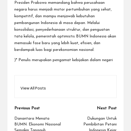
Presiden Prabowo memandang bahwa perusahaan
negara harus menjadi motor pertumbuhan yang sehat,
kompetitif, dan mampu menjawab kebutuhan
pembangunan Indonesia di masa depan. Melalui
konsolidasi, penyederhanaan struktur, dan penguatan
tata kelola, pemerintah optimistis BUMN Indonesia akan
memasuki fase baru yang lebih kuat, efisien, dan
berdampak luas bagi perekonomian nasional.
)* Penulis merupakan pengamat kebijakan dalam negeri
View All Posts
Post
Previous Post
Next Post
navigation
Danantara Menata
Dukungan Untuk
BUMN: Ekonomi Nasional
Pembibitan Petani
Semakin Tangguh
Indonesia Kejar