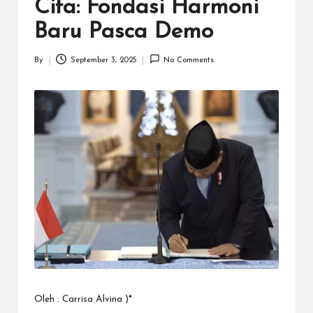
N
Cita: Fondasi Harmoni
.C
Baru Pasca Demo
O
By
September 3, 2025
No Comments
M
Posted
by
Oleh : Carrisa Alvina )*