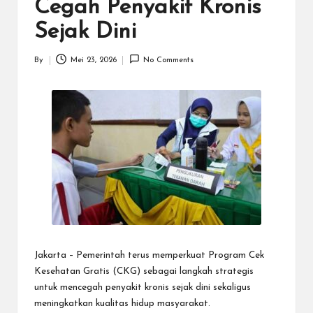
N
Cegah Penyakit Kronis
.C
Sejak Dini
O
By
Mei 23, 2026
No Comments
M
Posted
by
Jakarta – Pemerintah terus memperkuat Program Cek
Kesehatan Gratis (CKG) sebagai langkah strategis
untuk mencegah penyakit kronis sejak dini sekaligus
meningkatkan kualitas hidup masyarakat.