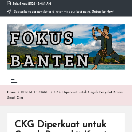
Sab, 8 Agu 2026
-
3:49:11 AM
Subscribe to our newsletter & never miss our best posts.
Subscribe Now!
Skip
to
F
content
O
K
U
S-
B
A
Home
BERITA TERBARU
CKG Diperkuat untuk Cegah Penyakit Kronis
Sejak Dini
N
T
E
CKG Diperkuat untuk