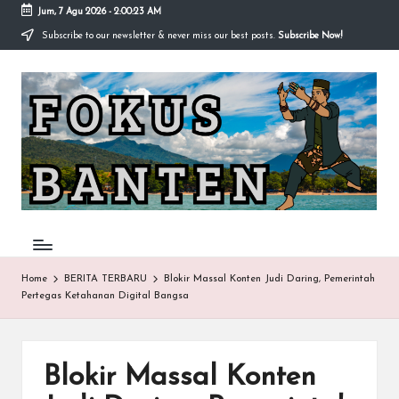
Jum, 7 Agu 2026
-
2:00:23 AM
Subscribe to our newsletter & never miss our best posts.
Subscribe Now!
Skip
to
F
content
O
K
U
S-
B
A
Home
BERITA TERBARU
Blokir Massal Konten Judi Daring, Pemerintah
Pertegas Ketahanan Digital Bangsa
N
T
E
Blokir Massal Konten