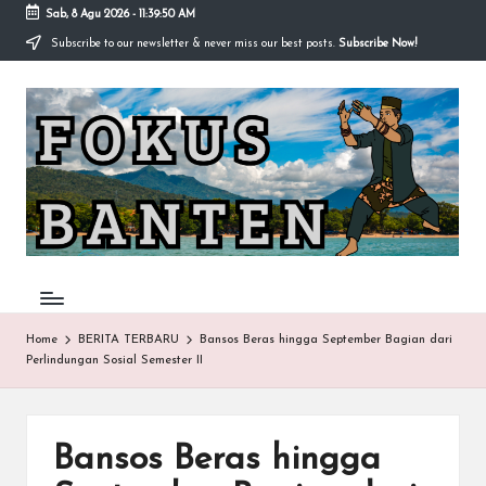
Sab, 8 Agu 2026
-
11:39:50 AM
Subscribe to our newsletter & never miss our best posts.
Subscribe Now!
Skip
to
F
content
O
K
U
S-
B
A
Home
BERITA TERBARU
Bansos Beras hingga September Bagian dari
Perlindungan Sosial Semester II
N
T
E
Bansos Beras hingga