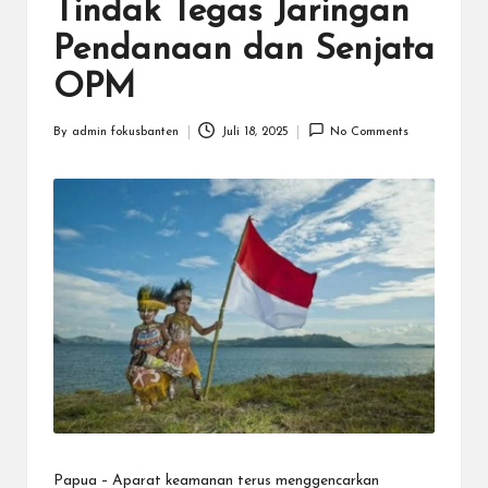
N
Tindak Tegas Jaringan
.C
Pendanaan dan Senjata
O
OPM
M
By
admin fokusbanten
Juli 18, 2025
No Comments
Posted
by
Papua – Aparat keamanan terus menggencarkan