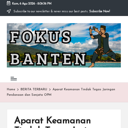
Kam, 6 Agu 2026
-
8:09:36 PM
Subscribe to our newsletter & never miss our best posts.
Subscribe Now!
Skip
to
F
content
O
K
U
S-
B
A
Home
BERITA TERBARU
Aparat Keamanan Tindak Tegas Jaringan
Pendanaan dan Senjata OPM
N
T
E
Aparat Keamanan