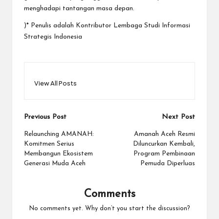
menghadapi tantangan masa depan.
)* Penulis adalah Kontributor Lembaga Studi Informasi
Strategis Indonesia
View All Posts
Post
Previous Post
Next Post
navigation
Relaunching AMANAH:
Amanah Aceh Resmi
Komitmen Serius
Diluncurkan Kembali,
Membangun Ekosistem
Program Pembinaan
Generasi Muda Aceh
Pemuda Diperluas
Comments
No comments yet. Why don’t you start the discussion?