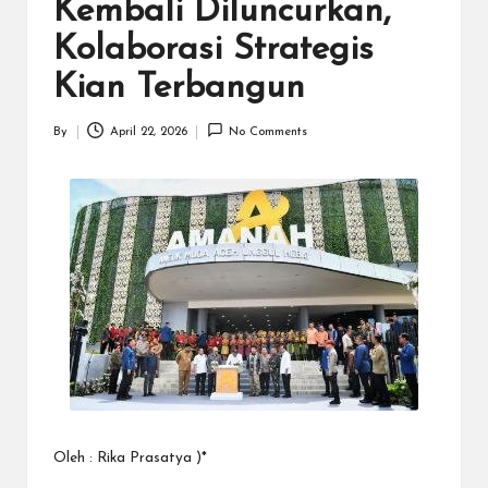
N
Kembali Diluncurkan,
.C
Kolaborasi Strategis
O
Kian Terbangun
M
By
April 22, 2026
No Comments
Posted
by
Oleh : Rika Prasatya )*