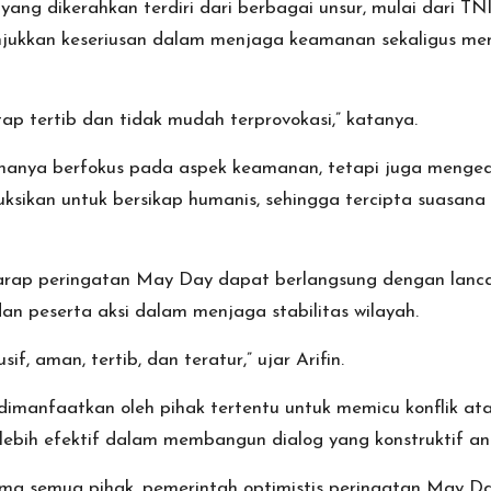
 yang dikerahkan terdiri dari berbagai unsur, mulai dari T
enunjukkan keseriusan dalam menjaga keamanan sekaligus 
ap tertib dan tidak mudah terprovokasi,” katanya.
hanya berfokus pada aspek keamanan, tetapi juga menged
ksikan untuk bersikap humanis, sehingga tercipta suasana 
 berharap peringatan May Day dapat berlangsung dengan la
n peserta aksi dalam menjaga stabilitas wilayah.
, aman, tertib, dan teratur,” ujar Arifin.
dimanfaatkan oleh pihak tertentu untuk memicu konflik a
 lebih efektif dalam membangun dialog yang konstruktif a
ma semua pihak, pemerintah optimistis peringatan May D