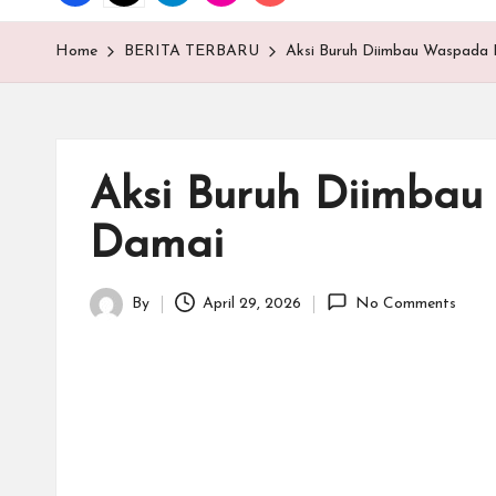
T
E
Home
BERITA TERBARU
Aksi Buruh Diimbau Waspada P
N
.C
Aksi Buruh Diimbau
O
Damai
M
By
April 29, 2026
No Comments
Posted
by