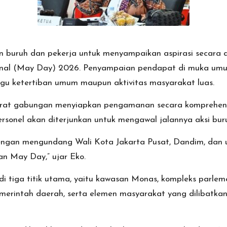
 buruh dan pekerja untuk menyampaikan aspirasi secara d
ional (May Day) 2026. Penyampaian pendapat di muka umu
gu ketertiban umum maupun aktivitas masyarakat luas.
arat gabungan menyiapkan pengamanan secara komprehens
rsonel akan diterjunkan untuk mengawal jalannya aksi bur
dengan mengundang Wali Kota Jakarta Pusat, Dandim, dan u
n May Day,” ujar Eko.
i tiga titik utama, yaitu kawasan Monas, kompleks parl
, pemerintah daerah, serta elemen masyarakat yang dilibat