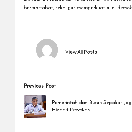
bermartabat, sekaligus memperkuat nilai demokra
View All Posts
Post
Previous Post
navigation
Pemerintah dan Buruh Sepakat Jag
Hindari Provokasi